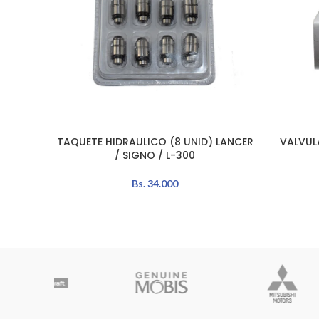
TAQUETE HIDRAULICO (8 UNID) LANCER
VALVUL
LEER MÁS
LEER MÁS
/ SIGNO / L-300
Bs.
34.000