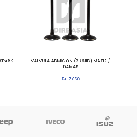
 SPARK
VALVULA ADMISION (3 UNID) MATIZ /
VALVU
LEER MÁS
AÑADIR 
DAMAS
Bs.
7.650