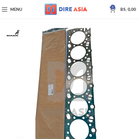
0
MENU
BS.
0,00