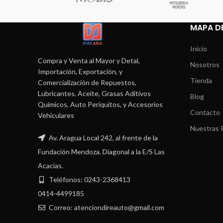
MAPA DE
Inicio
Compra y Venta al Mayor y Detal,
Nosotros
Importación, Exportación, y
Tienda
Comercialización de Repuestos,
Lubricantes, Aceite, Grasas Aditivos
Blog
Químicos, Auto Periquitos, y Accesorios
Contacto
Vehiculares
Nuestras P
Av. Aragua Local 242, al frente de la
Fundación Mendoza. Diagonal a la E/S Las
Acacias.
Teléfonos: 0243-2368413
0414-4499185
Correo: atenciondireauto@gmail.com