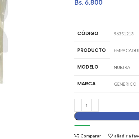
Bs.
6.800
CÓDIGO
96351213
PRODUCTO
EMPACADUR
MODELO
NUBIRA
MARCA
GENERICO
Comparar
añadir a fav