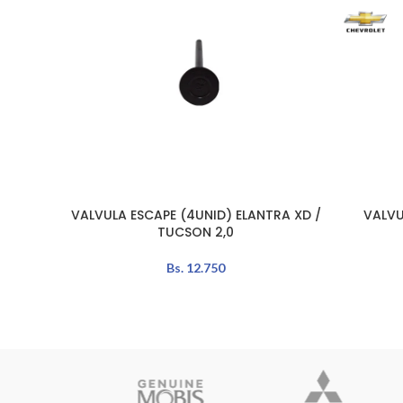
VALVULA ESCAPE (4UNID) ELANTRA XD /
VALVU
AÑADIR AL CARRITO
LEER MÁS
TUCSON 2,0
Bs.
12.750