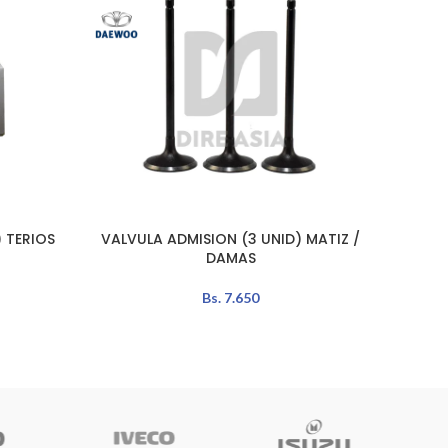
 TERIOS
VALVULA ADMISION (3 UNID) MATIZ /
VALV
LEER MÁS
LEER MÁ
DAMAS
Bs.
7.650