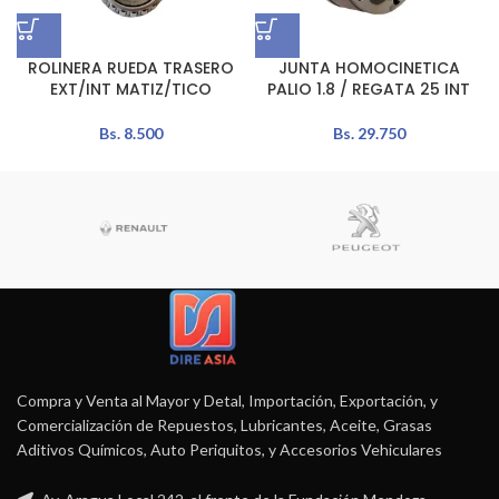
ROLINERA RUEDA TRASERO
JUNTA HOMOCINETICA
EXT/INT MATIZ/TICO
PALIO 1.8 / REGATA 25 INT
Bs.
8.500
Bs.
29.750
Compra y Venta al Mayor y Detal, Importación, Exportación, y
Comercialización de Repuestos, Lubricantes, Aceite, Grasas
Aditivos Químicos, Auto Periquitos, y Accesorios Vehiculares