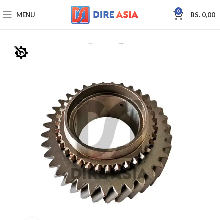
0
MENU
BS.
0,00