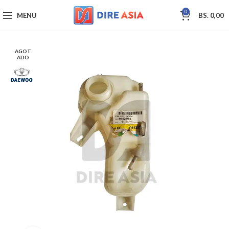
0
MENU
BS.
0,00
AGOT
ADO