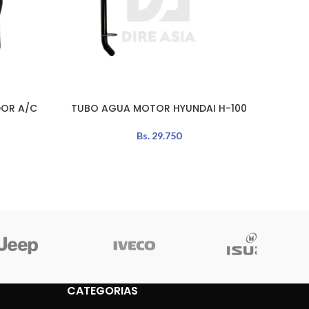
DOR A/C
TUBO AGUA MOTOR HYUNDAI H-100
ELECT
AÑADIR AL CARRITO
AÑADIR 
Bs.
29.750
CATEGORIAS