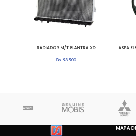
RADIADOR M/T ELANTRA XD
ASPA EL
LEER MÁS
AÑADIR A
Bs.
93.500
MAPA DE