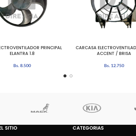
ECTROVENTILADOR PRINCIPAL
CARCASA ELECTROVENTILA
L CARRITO
AÑADIR AL CARRITO
ELANTRA 1.8
ACCENT / BRISA
Bs.
8.500
Bs.
12.750
L SITIO
CATEGORIAS