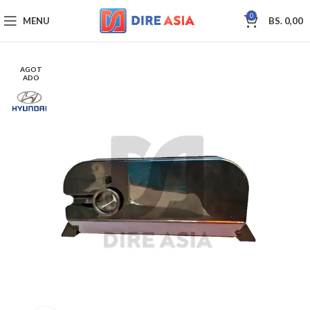
0
MENU
BS.
0,00
AGOT
ADO