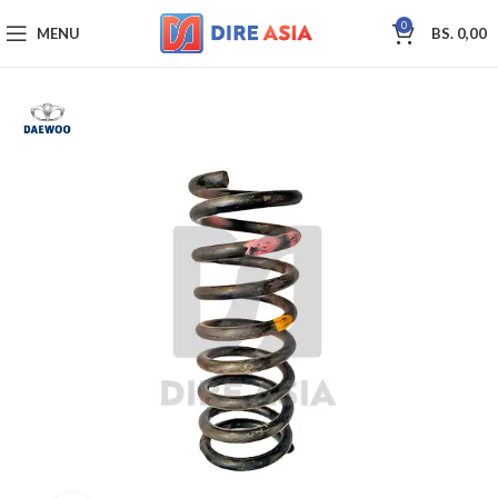
0
MENU
BS.
0,00