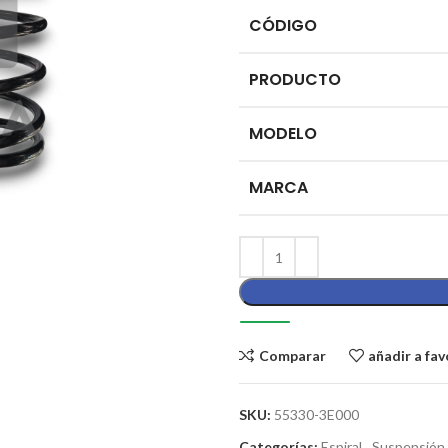
CÓDIGO
PRODUCTO
MODELO
MARCA
Comparar
añadir a fav
SKU:
55330-3E000
Categorías:
Espiral
,
Suspensión