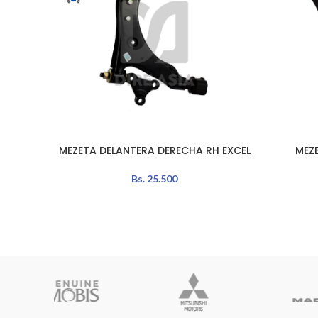
MEZETA DELANTERA DERECHA RH EXCEL
MEZ
LEER MÁS
AÑADIR A
Bs.
25.500