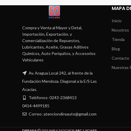
MAPA DE
Inicio
Compra y Venta al Mayor y Detal,
Nosotros
Importación, Exportación, y
Tienda
Comercialización de Repuestos,
Lubricantes, Aceite, Grasas Aditivos
Blog
Químicos, Auto Periquitos, y Accesorios
Contacto
Vehiculares
Nuestras P
Av. Aragua Local 242, al frente de la
Fundación Mendoza. Diagonal a la E/S Las
Acacias.
Teléfonos: 0243-2368413
0414-4499185
Correo: atenciondireauto@gmail.com
DIREASIA
2021 IMPULSADO POR
ABC
&
PGWEB
.