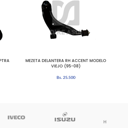
PTRA
MEZETA DELANTERA RH ACCENT MODELO
ROTUL
AÑADIR AL CARRITO
AÑADIR 
VIEJO (95-08)
Bs.
25.500