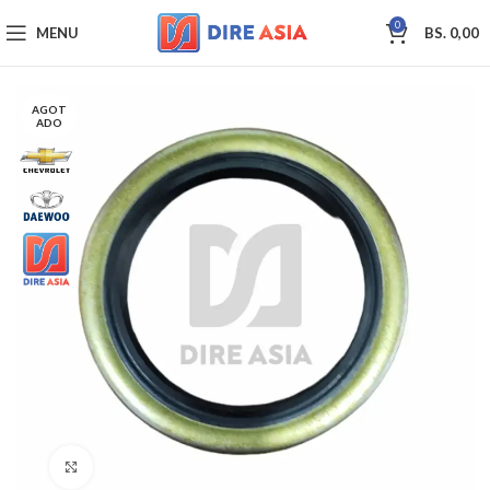
0
MENU
BS.
0,00
AGOT
ADO
Click to enlarge