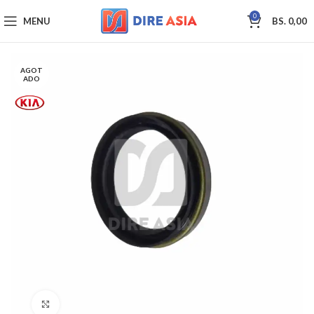
0
MENU
BS.
0,00
AGOT
ADO
Click to enlarge