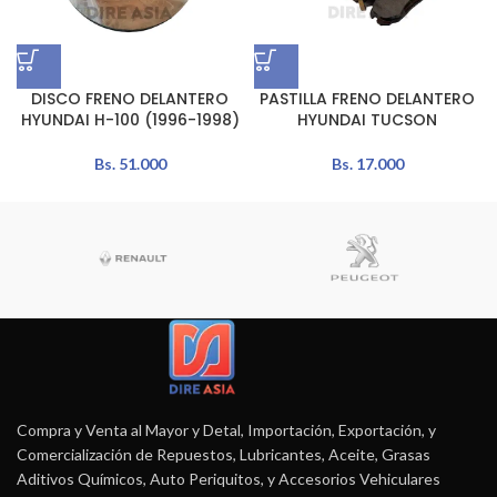
DISCO FRENO DELANTERO
PASTILLA FRENO DELANTERO
HYUNDAI H-100 (1996-1998)
HYUNDAI TUCSON
Bs.
51.000
Bs.
17.000
Compra y Venta al Mayor y Detal, Importación, Exportación, y
Comercialización de Repuestos, Lubricantes, Aceite, Grasas
Aditivos Químicos, Auto Periquitos, y Accesorios Vehiculares