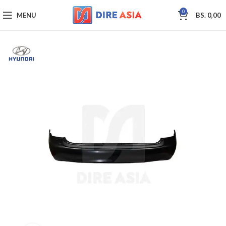
0
MENU
BS.
0,00