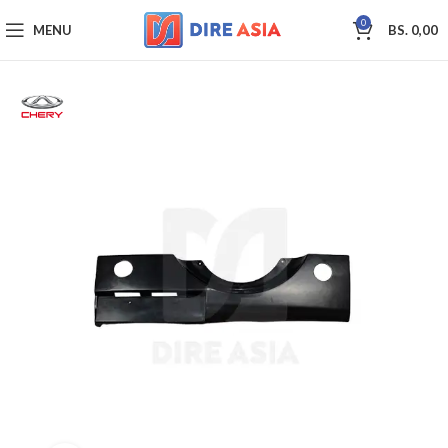
0
MENU
BS.
0,00