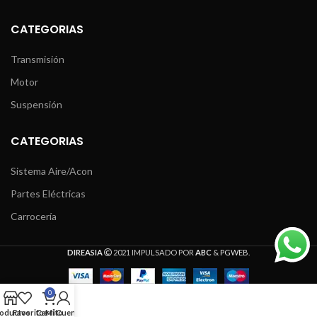
CATEGORIAS
Transmisión
Motor
Suspensión
CATEGORIAS
Sistema Aire/Acon
Partes Eléctricas
Carrocería
DIREASIA
2021 IMPULSADO POR
ABC
&
PGWEB
.
0
oductos
Favoritos
Carrito
Mi Cuenta