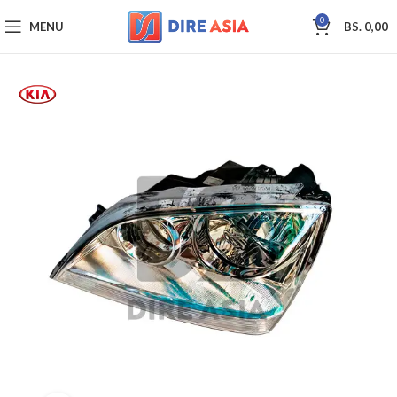
0
MENU
BS.
0,00