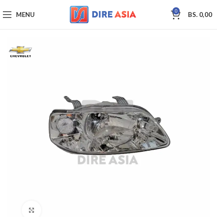
0
MENU
BS.
0,00
Click to enlarge