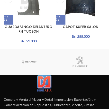
GUARDAFANGO DELANTERO
CAPOT SUPER SALON
RH TUCSON
Bs.
255.000
Bs.
51.000
Compra y Venta al Mayor y Detal, Importación, Exportación, y
Comercialización de Repuestos, Lubricantes, Aceite, Grasas