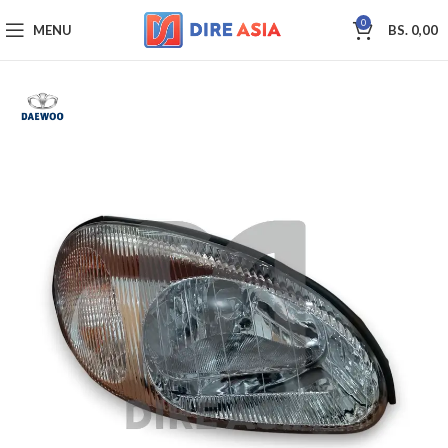
0
MENU
BS.
0,00