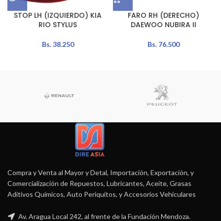
STOP LH (IZQUIERDO) KIA
FARO RH (DERECHO)
RIO STYLUS
DAEWOO NUBIRA II
Bs.
38.250
Bs.
76.500
Compra y Venta al Mayor y Detal, Importación, Exportación, y
Comercialización de Repuestos, Lubricantes, Aceite, Grasas
Aditivos Químicos, Auto Periquitos, y Accesorios Vehiculares
Av. Aragua Local 242, al frente de la Fundación Mendoza.