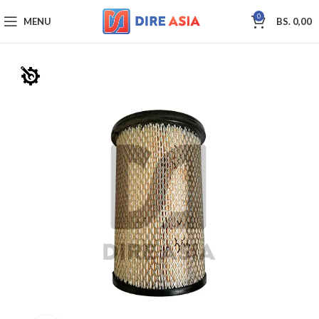
0
MENU
BS.
0,00