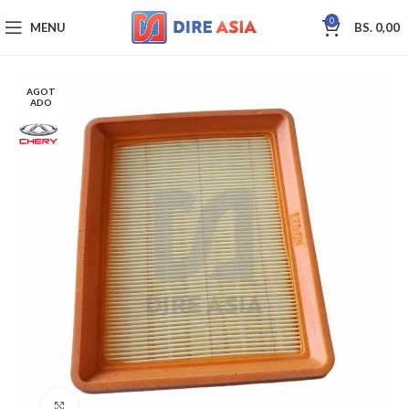
0
MENU
BS.
0,00
AGOT
ADO
Click to enlarge