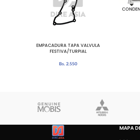
CONDEN
AÑADIR A
EMPACADURA TAPA VALVULA
AÑADIR AL CARRITO
FESTIVA/TURPIAL
Bs.
2.550
MAPA DE