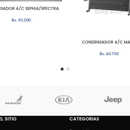
SADOR A/C SEPHIA/SPECTRA
L CARRITO
Bs.
93.500
CONDENSADOR A/C MA
AÑADIR AL CARRITO
Bs.
63.750
L SITIO
CATEGORIAS