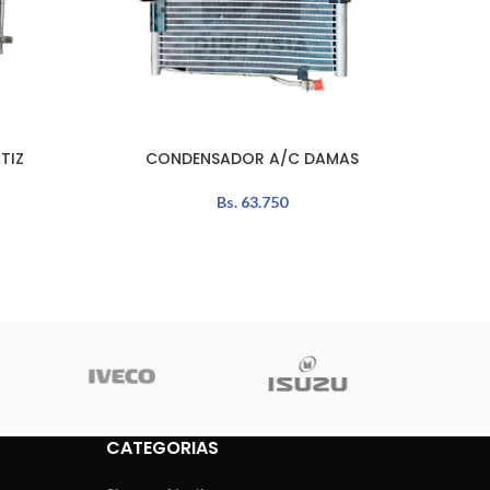
TIZ
CONDENSADOR A/C DAMAS
COMP
AÑADIR AL CARRITO
AÑADIR 
Bs.
63.750
CATEGORIAS