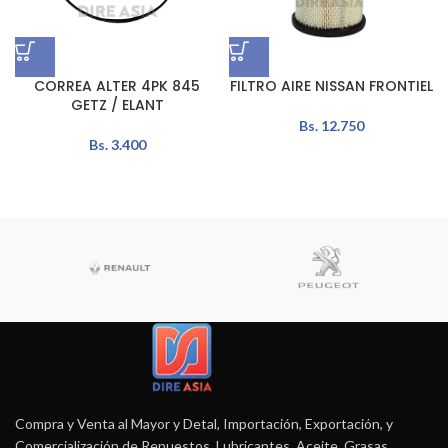
CORREA ALTER 4PK 845
FILTRO AIRE NISSAN FRONTIEL
GETZ / ELANT
Bs.
12.750
Bs.
3.400
Compra y Venta al Mayor y Detal, Importación, Exportación, y
Comercialización de Repuestos, Lubricantes, Aceite, Grasas