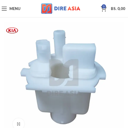
0
MENU
BS.
0,00
Click to enlarge