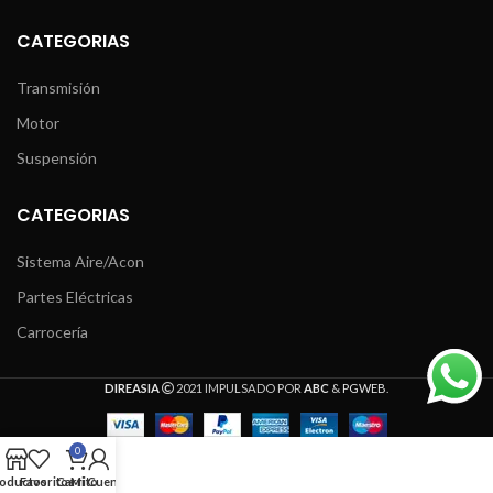
CATEGORIAS
Transmisión
Motor
Suspensión
CATEGORIAS
Sistema Aire/Acon
Partes Eléctricas
Carrocería
DIREASIA
2021 IMPULSADO POR
ABC
&
PGWEB
.
0
oductos
Favoritos
Carrito
Mi Cuenta