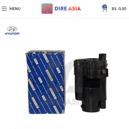
0
MENU
BS.
0,00