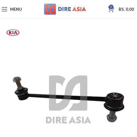
0
MENU
BS.
0,00