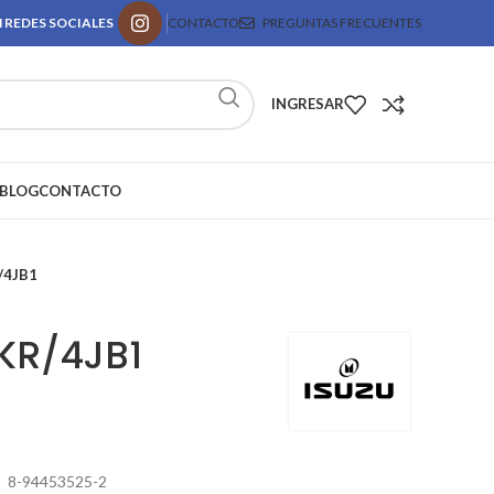
 REDES SOCIALES
CONTACTO
PREGUNTAS FRECUENTES
INGRESAR
BLOG
CONTACTO
/4JB1
KR/4JB1
8-94453525-2