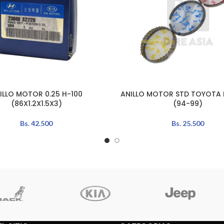
ILLO MOTOR 0.25 H-100
ANILLO MOTOR STD TOYOTA H
L CARRITO
AÑADIR AL CARRITO
(86X1.2X1.5X3)
(94-99)
Bs.
42.500
Bs.
25.500