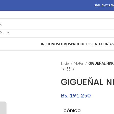
SÍGUENOS EN
SELECCIONAR CATEGORÍA
INICIO
NOSOTROS
PRODUCTOS
CATEGORÍAS
Inicio
Motor
GIGUEÑAL NKR
GIGUEÑAL N
Bs.
191.250
CÓDIGO