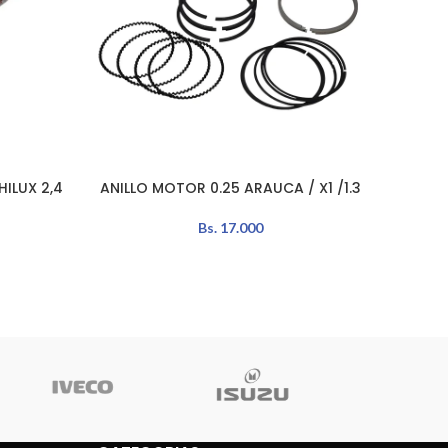
ILUX 2,4
ANILLO MOTOR 0.25 ARAUCA / X1 /1.3
ANI
LEER MÁS
AÑADIR 
Bs.
17.000