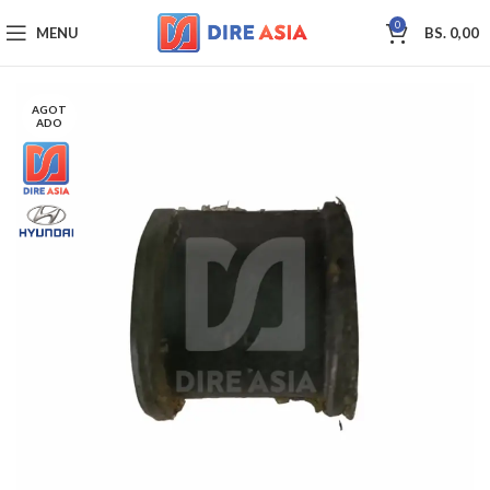
0
MENU
BS.
0,00
AGOT
ADO