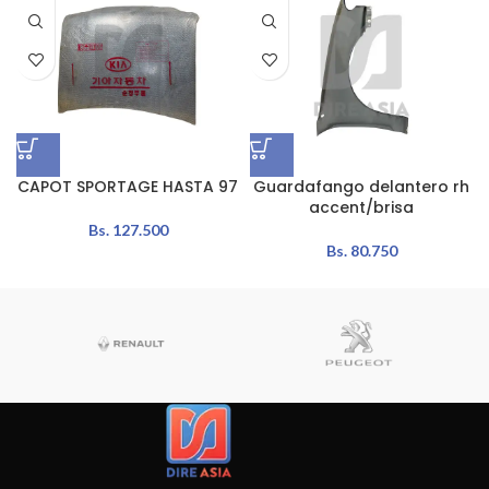
CAPOT SPORTAGE HASTA 97
Guardafango delantero rh
accent/brisa
Bs.
127.500
Bs.
80.750