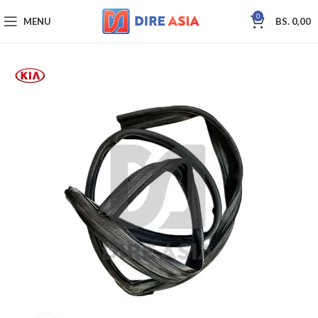
0
MENU
BS.
0,00