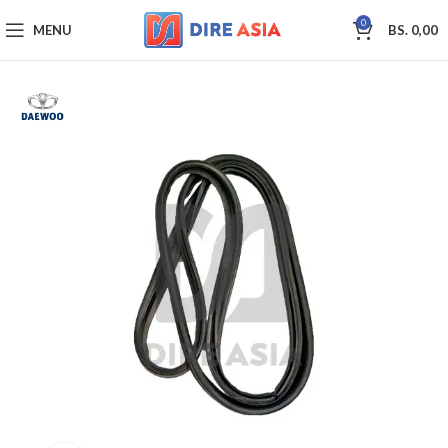
0
MENU
BS.
0,00