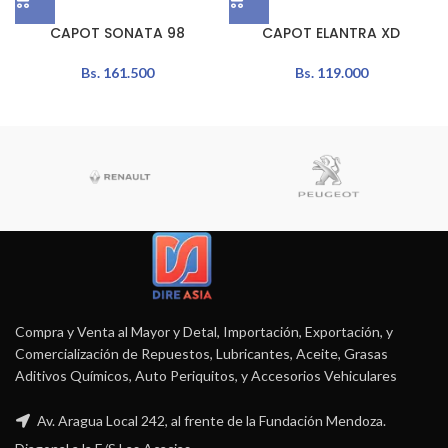
CAPOT SONATA 98
CAPOT ELANTRA XD
Bs.
161.500
Bs.
119.000
Compra y Venta al Mayor y Detal, Importación, Exportación, y
Comercialización de Repuestos, Lubricantes, Aceite, Grasas
Aditivos Químicos, Auto Periquitos, y Accesorios Vehiculares
Av. Aragua Local 242, al frente de la Fundación Mendoza.