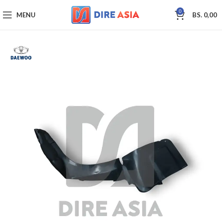
0
MENU
BS.
0,00