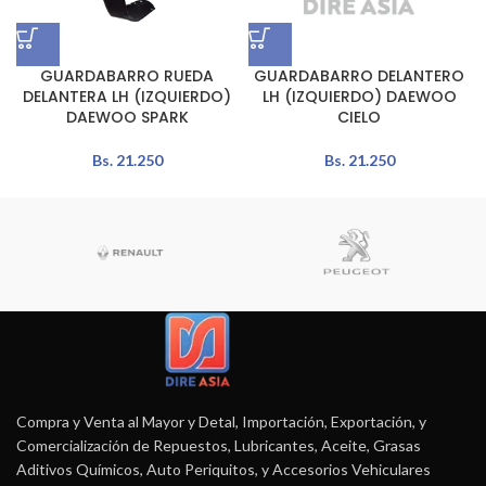
GUARDABARRO RUEDA
GUARDABARRO DELANTERO
DELANTERA LH (IZQUIERDO)
LH (IZQUIERDO) DAEWOO
DAEWOO SPARK
CIELO
Bs.
21.250
Bs.
21.250
Compra y Venta al Mayor y Detal, Importación, Exportación, y
Comercialización de Repuestos, Lubricantes, Aceite, Grasas
Aditivos Químicos, Auto Periquitos, y Accesorios Vehiculares