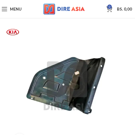
0
MENU
BS.
0,00