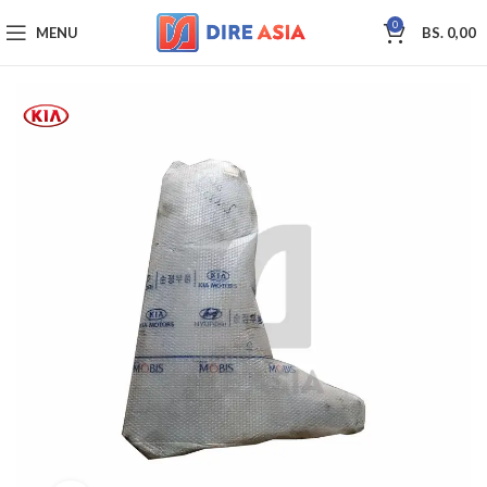
0
MENU
BS.
0,00