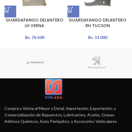
GUARDAFANGO DELANTERO
GUARDAFANGO DELANTERO
LH VERNA
RH TUCSON
Bs.
76.500
Bs.
51.000
Compra y Venta al Mayor y Detal, Importación, Exportación, y
Comercialización de Repuestos, Lubricantes, Aceite, Grasas
Aditivos Químicos, Auto Periquitos, y Accesorios Vehiculares