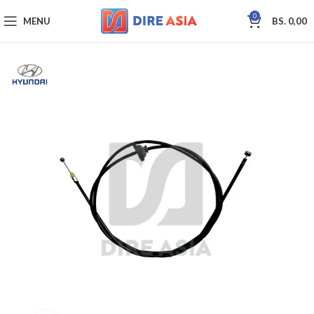
0
MENU
BS.
0,00