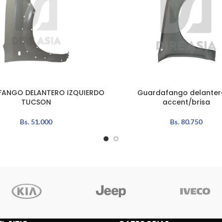
ANGO DELANTERO IZQUIERDO
Guardafango delanter
L CARRITO
AÑADIR AL CARRITO
TUCSON
accent/brisa
Bs.
51.000
Bs.
80.750