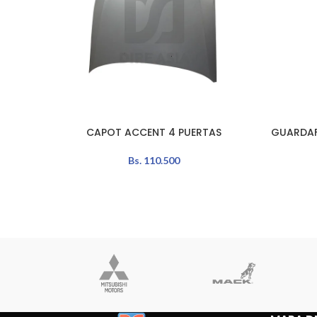
CAPOT ACCENT 4 PUERTAS
GUARDAF
LEER MÁS
AÑADIR A
Bs.
110.500