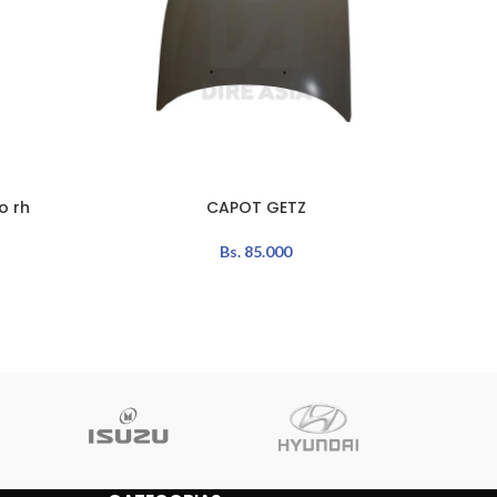
o rh
CAPOT GETZ
LEER MÁS
AÑADIR 
Bs.
85.000