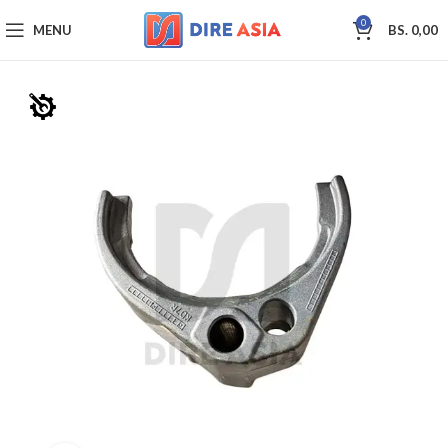
0
MENU
BS.
0,00