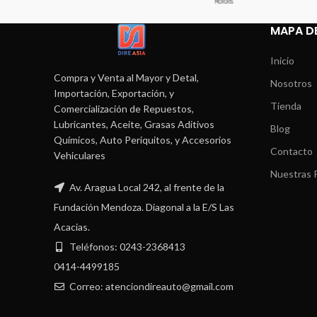
MAPA DE
Inicio
Compra y Venta al Mayor y Detal,
Nosotros
Importación, Exportación, y
Tienda
Comercialización de Repuestos,
Lubricantes, Aceite, Grasas Aditivos
Blog
Químicos, Auto Periquitos, y Accesorios
Contacto
Vehiculares
Nuestras P
Av. Aragua Local 242, al frente de la
Fundación Mendoza. Diagonal a la E/S Las
Acacias.
Teléfonos: 0243-2368413
0414-4499185
Correo: atenciondireauto@gmail.com