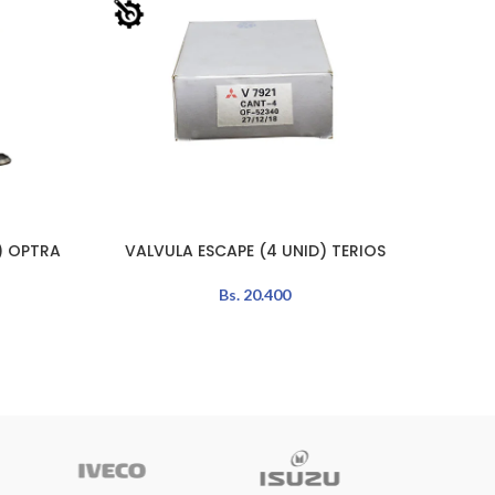
) OPTRA
VALVULA ESCAPE (4 UNID) TERIOS
VALV
LEER MÁS
LEER MÁ
Bs.
20.400