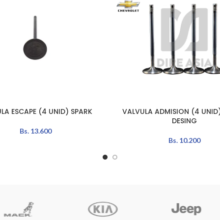
LA ESCAPE (4 UNID) SPARK
VALVULA ADMISION (4 UNID
LEER MÁS
DESING
Bs.
13.600
Bs.
10.200