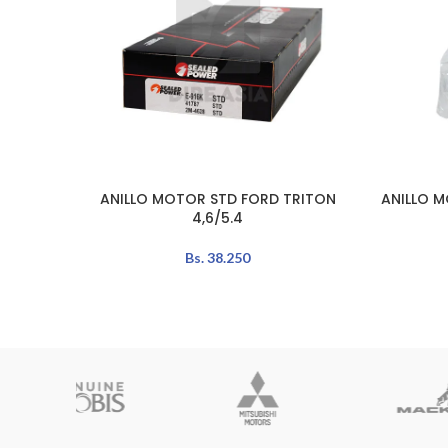
ANILLO MOTOR STD FORD TRITON
ANILLO M
LEER MÁS
AÑADIR A
4,6/5.4
Bs.
38.250