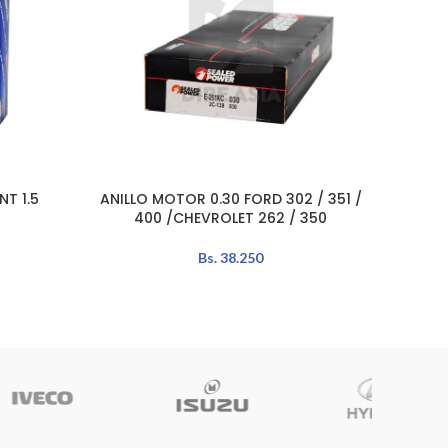
T 1.5
ANILLO MOTOR 0.30 FORD 302 / 351 /
ANILL
AÑADIR AL CARRITO
AÑADIR 
400 /CHEVROLET 262 / 350
Bs.
38.250