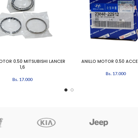
OTOR 0.50 MITSUBISHI LANCER
ANILLO MOTOR 0.50 ACCEN
L CARRITO
AÑADIR AL CARRITO
1,6
Bs.
17.000
Bs.
17.000