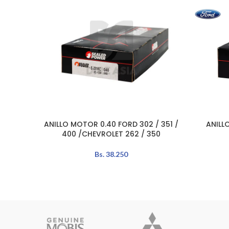
ANILLO MOTOR 0.40 FORD 302 / 351 /
ANILL
AÑADIR AL CARRITO
LEER MÁS
400 /CHEVROLET 262 / 350
Bs.
38.250