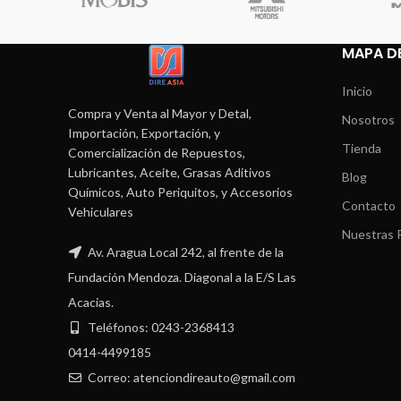
MAPA DE
Inicio
Compra y Venta al Mayor y Detal,
Nosotros
Importación, Exportación, y
Tienda
Comercialización de Repuestos,
Lubricantes, Aceite, Grasas Aditivos
Blog
Químicos, Auto Periquitos, y Accesorios
Contacto
Vehiculares
Nuestras P
Av. Aragua Local 242, al frente de la
Fundación Mendoza. Diagonal a la E/S Las
Acacias.
Teléfonos: 0243-2368413
0414-4499185
Correo: atenciondireauto@gmail.com