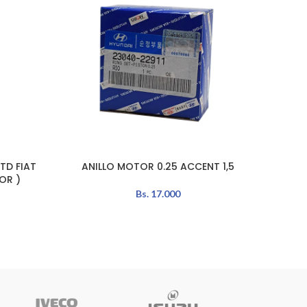
TD FIAT
ANILLO MOTOR 0.25 ACCENT 1,5
Cig
AÑADIR AL CARRITO
LEER MÁ
OR )
Bs.
17.000