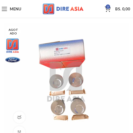
0
MENU
BS.
0,00
AGOT
ADO
360 product view
Click to enlarge