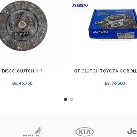
DISCO CLUTCH H-1
KIT CLUTCH TOYOTA COROLLA
LEER MÁS
Bs.
46.750
Bs.
76.500