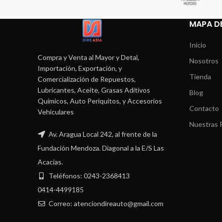
MAPA DE
Inicio
Compra y Venta al Mayor y Detal,
Nosotros
Importación, Exportación, y
Tienda
Comercialización de Repuestos,
Lubricantes, Aceite, Grasas Aditivos
Blog
Químicos, Auto Periquitos, y Accesorios
Contacto
Vehiculares
Nuestras P
Av. Aragua Local 242, al frente de la
Fundación Mendoza. Diagonal a la E/S Las
Acacias.
Teléfonos: 0243-2368413
0414-4499185
Correo: atenciondireauto@gmail.com