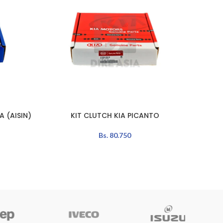
 (AISIN)
KIT CLUTCH KIA PICANTO
KIT
AÑADIR AL CARRITO
AÑADIR 
Bs.
80.750