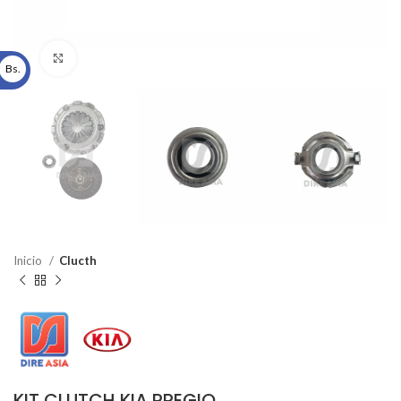
Click to enlarge
Bs.
Inicio
Clucth
KIT CLUTCH KIA PREGIO