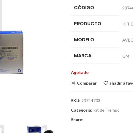
CÓDIGO
9374
PRODUCTO
KIT 
MODELO
AVE
MARCA
GM
Agotado
Comparar
añadir a fav
SKU:
93744703
Categoría:
Kit de Tiempo
Share: