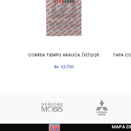
CORREA TIEMPO ARAUCA /X1/QQ6
TAPA CO
AÑADIR AL CARRITO
LEER MÁS
Bs.
12.750
MAPA DE