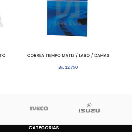
NTO
CORREA TIEMPO MATIZ / LABO / DAMAS
TENSOR
AÑADIR AL CARRITO
LEER MÁ
Bs.
12.750
CATEGORIAS