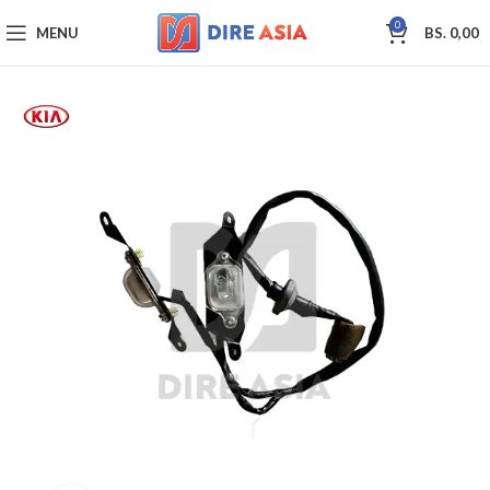
0
MENU
BS.
0,00