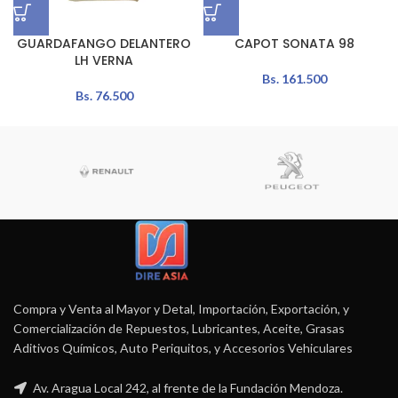
GUARDAFANGO DELANTERO
CAPOT SONATA 98
LH VERNA
Bs.
161.500
Bs.
76.500
Compra y Venta al Mayor y Detal, Importación, Exportación, y
Comercialización de Repuestos, Lubricantes, Aceite, Grasas
Aditivos Químicos, Auto Periquitos, y Accesorios Vehiculares
Av. Aragua Local 242, al frente de la Fundación Mendoza.