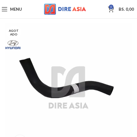
0
MENU
BS.
0,00
AGOT
ADO