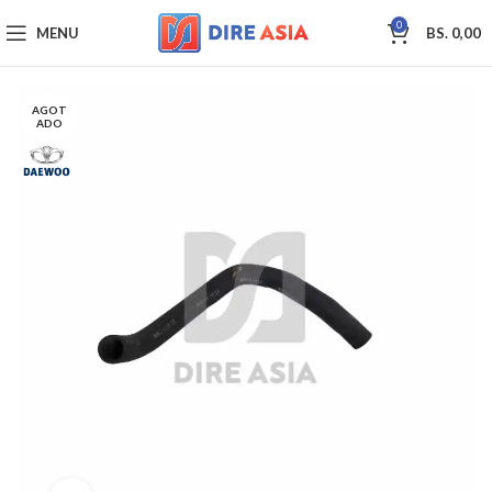
0
MENU
BS.
0,00
AGOT
ADO