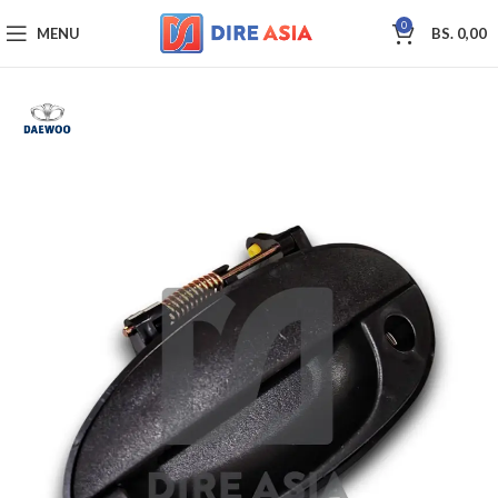
0
MENU
BS.
0,00