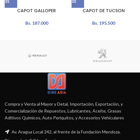
CAPOT GALLOPER
CAPOT DE TUCSON
Bs.
187.000
Bs.
195.500
Compra y Venta al Mayor y Detal, Importación, Exportación, y
Comercialización de Repuestos, Lubricantes, Aceite, Grasas
Aditivos Químicos, Auto Periquitos, y Accesorios Vehiculares
Av. Aragua Local 242, al frente de la Fundación Mendoza.