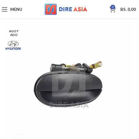
0
MENU
BS.
0,00
AGOT
ADO