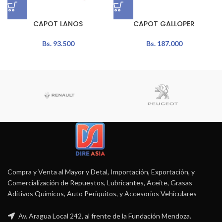
CAPOT LANOS
CAPOT GALLOPER
Bs.
93.500
Bs.
187.000
Compra y Venta al Mayor y Detal, Importación, Exportación, y
Comercialización de Repuestos, Lubricantes, Aceite, Grasas
Aditivos Químicos, Auto Periquitos, y Accesorios Vehiculares
Av. Aragua Local 242, al frente de la Fundación Mendoza.