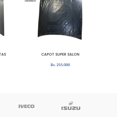
TAS
CAPOT SUPER SALON
LEER MÁS
AÑADIR 
Bs.
255.000