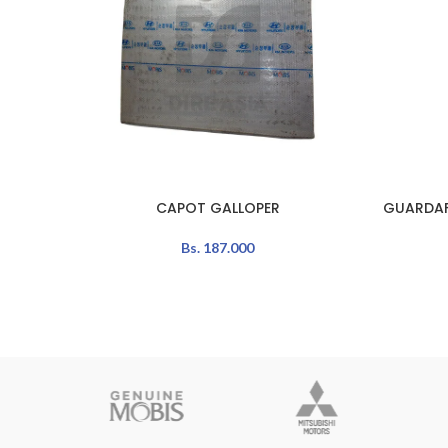
CAPOT GALLOPER
GUARDAF
AÑADIR AL CARRITO
AÑADIR A
Bs.
187.000