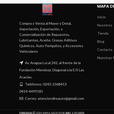
MAPA DE
Inicio
Compra y Venta al Mayor y Detal,
Nosotros
Importación, Exportación, y
Tienda
Comercialización de Repuestos,
Lubricantes, Aceite, Grasas Aditivos
Blog
Químicos, Auto Periquitos, y Accesorios
Contacto
Vehiculares
Nuestras P
Av. Aragua Local 242, al frente de la
Fundación Mendoza. Diagonal a la E/S Las
Acacias.
Teléfonos: 0243-2368413
0414-4499185
Correo: atenciondireauto@gmail.com
DIREASIA
2021 IMPULSADO POR
ABC
&
PGWEB
.