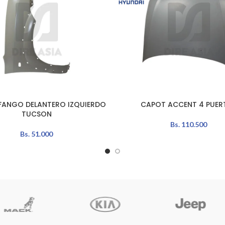
ANGO DELANTERO IZQUIERDO
CAPOT ACCENT 4 PUER
L CARRITO
LEER MÁS
TUCSON
Bs.
110.500
Bs.
51.000