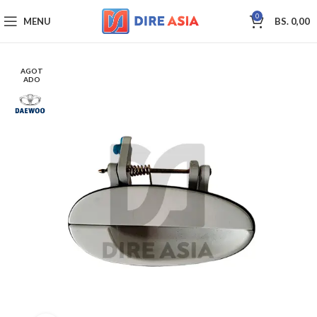
0
MENU
BS.
0,00
AGOT
ADO