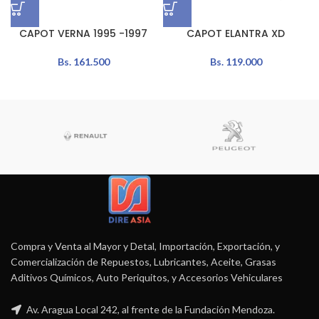
CAPOT VERNA 1995 -1997
CAPOT ELANTRA XD
Bs.
161.500
Bs.
119.000
Compra y Venta al Mayor y Detal, Importación, Exportación, y
Comercialización de Repuestos, Lubricantes, Aceite, Grasas
Aditivos Químicos, Auto Periquitos, y Accesorios Vehiculares
Av. Aragua Local 242, al frente de la Fundación Mendoza.