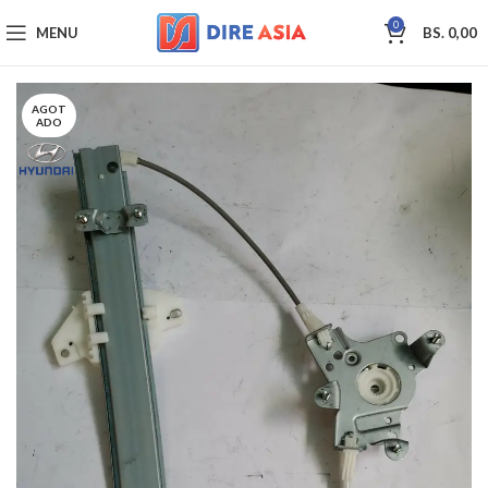
0
MENU
BS.
0,00
AGOT
ADO