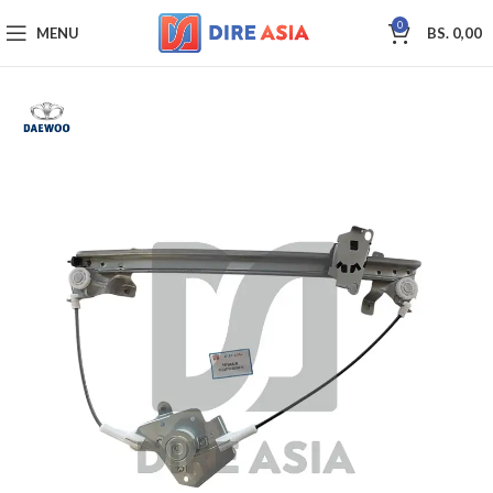
0
MENU
BS.
0,00