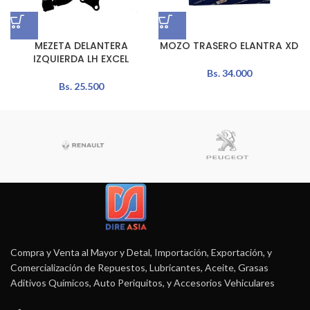
MEZETA DELANTERA
MOZO TRASERO ELANTRA XD
IZQUIERDA LH EXCEL
Bs.
34.000
Bs.
25.500
Compra y Venta al Mayor y Detal, Importación, Exportación, y
Comercialización de Repuestos, Lubricantes, Aceite, Grasas
Aditivos Químicos, Auto Periquitos, y Accesorios Vehiculares