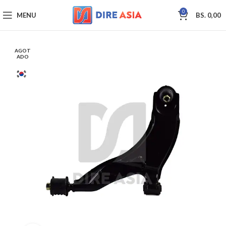
0
MENU
BS.
0,00
AGOT
ADO